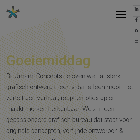
Site navigatie
Goeiemiddag
Bij Umami Concepts geloven we dat sterk
grafisch ontwerp meer is dan alleen mooi. Het
vertelt een verhaal, roept emoties op en
maakt merken herkenbaar. We zijn een
gepassioneerd grafisch bureau dat staat voor
originele concepten, verfijnde ontwerpen &