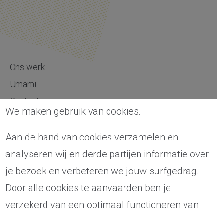
Footer Navigatie
Ons werk
Umami
Contact
We maken gebruik van cookies.
Aan de hand van cookies verzamelen en
Umami Concepts
analyseren wij en derde partijen informatie over
Zandvoordestraat 25
je bezoek en verbeteren we jouw surfgedrag.
Oostende 8400
Door alle cookies te aanvaarden ben je
BE 0500.473.181
verzekerd van een optimaal functioneren van
Let's talk